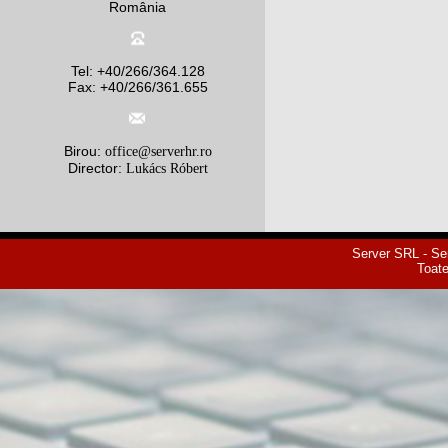
România
Tel: +40/266/364.128
Fax: +40/266/361.655
Birou:
office@serverhr.ro
Director:
Lukács Róbert
Server SRL - Se
Toate